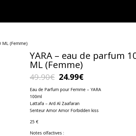
00 ML (Femme)
YARA – eau de parfum 1
ML (Femme)
Le
Le
49.90
€
24.99
€
prix
prix
initial
actuel
Eau de Parfum pour Femme – YARA
était :
est :
100ml
49.90€.
24.99€.
Lattafa – Ard Al Zaafaran
Senteur Amor Amor Forbidden kiss
25 €
Notes olfactives :