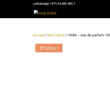
whatsapp +971.54.485.485.7
Accueil
/
Non classé
/ YARA – eau de parfum 1
Promo !