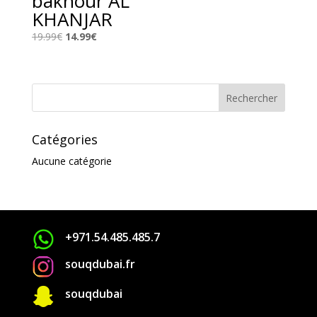
bakhour AL
KHANJAR
Le
Le
19.99
€
14.99
€
prix
prix
initial
actuel
était :
est :
19.99€.
14.99€.
Catégories
Aucune catégorie
+971.54.485.485.7
souqdubai.fr

souqdubai