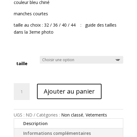
14.99€.
11.99€.
couleur bleu chiné
manches courtes
taille au choix : 32 / 36 / 40 / 44 : guide des tailles
dans la 3eme photo
taille
quantité
Ajouter au panier
de
Qamis
enfant
couleur
UGS :
ND
Catégories :
Non classé
,
Vetements
bleu
Description
chiné
Informations complémentaires