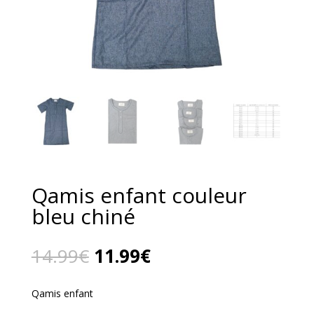
Qamis enfant couleur
bleu chiné
Le
Le
14.99
€
11.99
€
prix
prix
initial
actuel
Qamis enfant
était :
est :