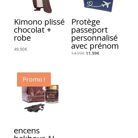
Kimono plissé
Protège
chocolat +
passeport
robe
personnalisé
avec prénom
49.90
€
Le
Le
14.99
€
11.99
€
prix
prix
initial
actuel
était :
est :
Promo !
14.99€.
11.99€.
encens