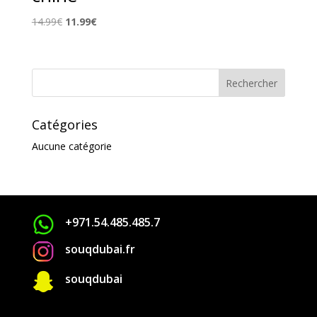
Le
Le
14.99
€
11.99
€
prix
prix
initial
actuel
était :
est :
14.99€.
11.99€.
Catégories
Aucune catégorie
+971.54.485.485.7
souqdubai.fr

souqdubai