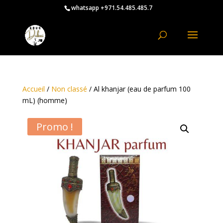
whatsapp +971.54.485.485.7
Accueil
/
Non classé
/ Al khanjar (eau de parfum 100
mL) (homme)
Promo !