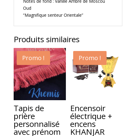
Notes de fond : Vanille Ambre de Moscou
Oud
“Magnifique senteur Orientale”
Produits similaires
Promo !
Promo !
Tapis de
Encensoir
prière
électrique +
personnalisé
encens
avec prénom
KHANJAR