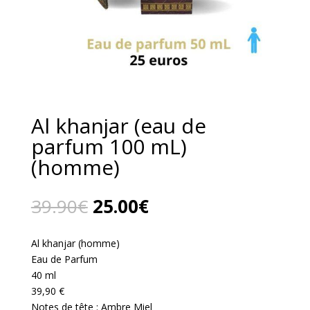
Al khanjar (eau de
parfum 100 mL)
(homme)
Le
Le
39.90
€
25.00
€
prix
prix
initial
actuel
Al khanjar (homme)
était :
est :
Eau de Parfum
39.90€.
25.00€.
40 ml
39,90 €
Notes de tête : Ambre Miel