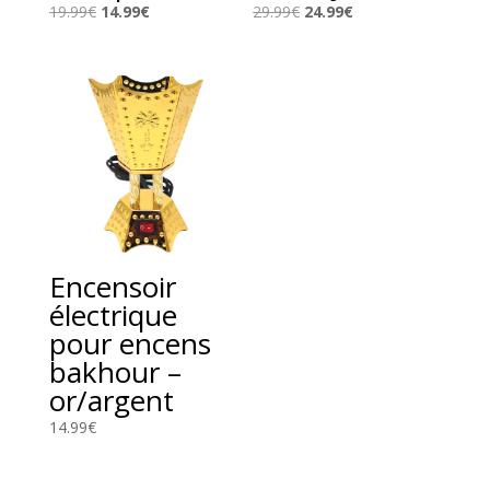
Le
Le
Le
Le
19.99
€
14.99
€
29.99
€
24.99
€
prix
prix
prix
prix
initial
actuel
initial
actuel
était :
est :
était :
est :
19.99€.
14.99€.
29.99€.
24.99€.
Encensoir
électrique
pour encens
bakhour –
or/argent
14.99
€