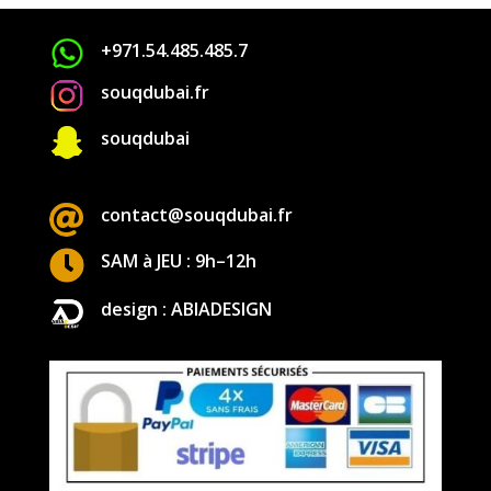
+971.54.485.485.7
souqdubai.fr

souqdubai

contact@souqdubai.fr

SAM à JEU : 9h–12h
design : ABIADESIGN