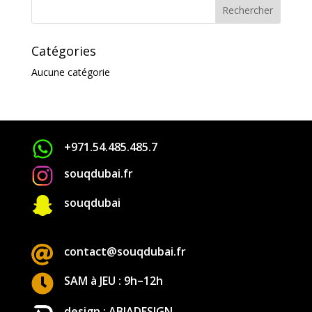
Catégories
Aucune catégorie
+971.54.485.485.7
souqdubai.fr

souqdubai

contact@souqdubai.fr

SAM à JEU : 9h–12h
design : ABIADESIGN