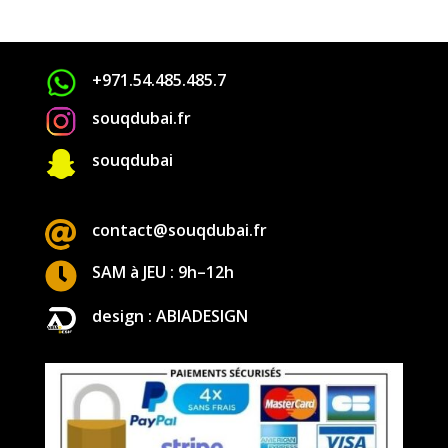
+971.54.485.485.7
souqdubai.fr

souqdubai

contact@souqdubai.fr

SAM à JEU : 9h–12h
design : ABIADESIGN