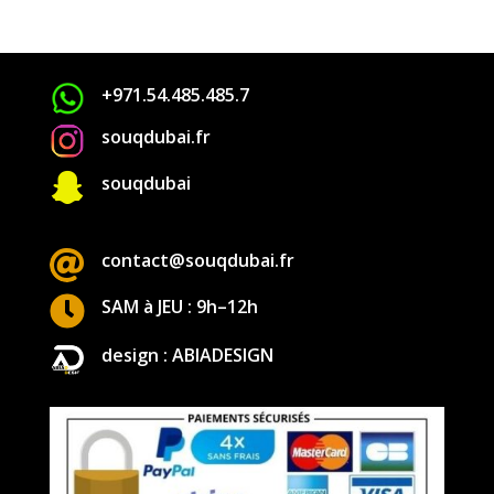
+971.54.485.485.7
souqdubai.fr

souqdubai

contact@souqdubai.fr

SAM à JEU : 9h–12h
design : ABIADESIGN