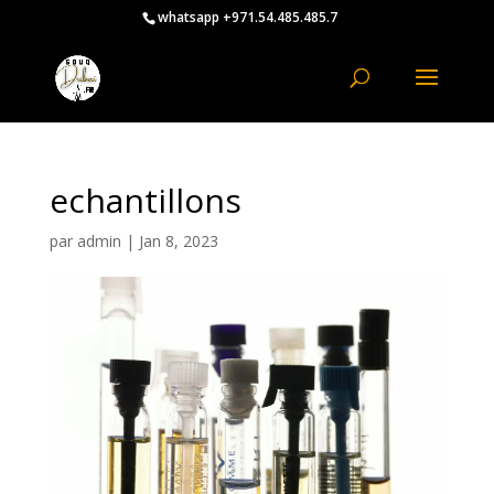
whatsapp +971.54.485.485.7
echantillons
par
admin
|
Jan 8, 2023