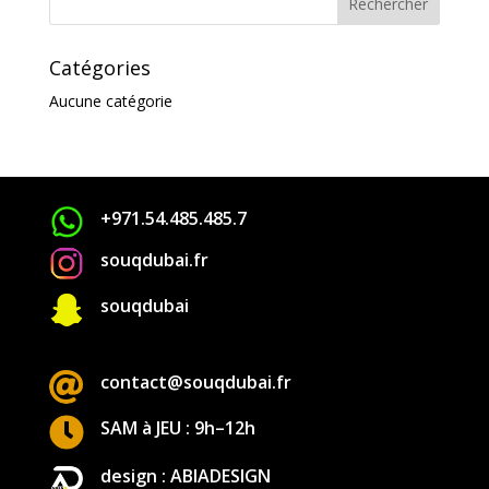
Catégories
Aucune catégorie
+971.54.485.485.7
souqdubai.fr

souqdubai

contact@souqdubai.fr

SAM à JEU : 9h–12h
design : ABIADESIGN