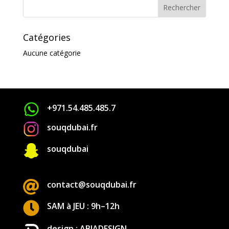
Catégories
Aucune catégorie
+971.54.485.485.7
souqdubai.fr

souqdubai

contact@souqdubai.fr

SAM à JEU : 9h–12h
design : ABIADESIGN