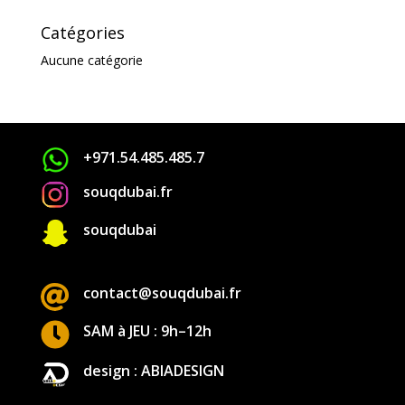
Catégories
Aucune catégorie
+971.54.485.485.7
souqdubai.fr

souqdubai

contact@souqdubai.fr

SAM à JEU : 9h–12h
design : ABIADESIGN