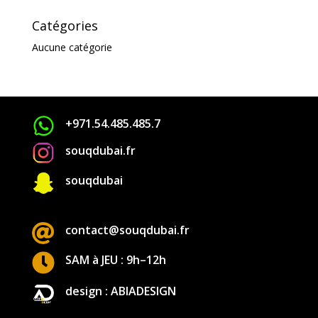
Catégories
Aucune catégorie
+971.54.485.485.7
souqdubai.fr

souqdubai

contact@souqdubai.fr

SAM à JEU : 9h–12h
design : ABIADESIGN