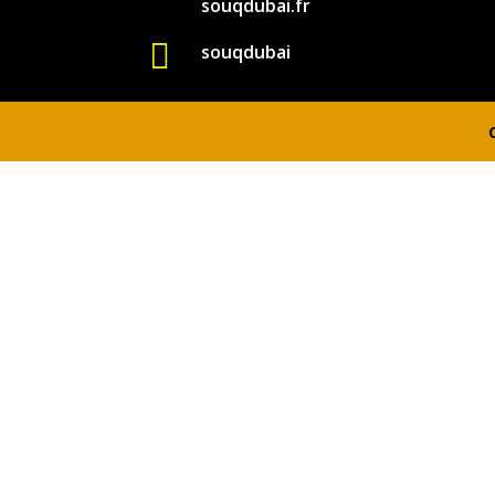
souqdubai.fr

souqdubai