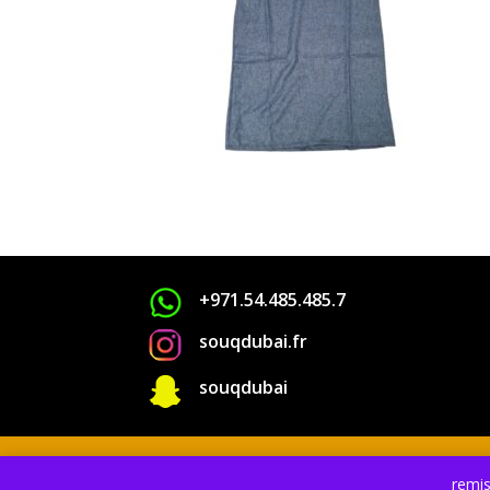
+971.54.485.485.7
souqdubai.fr

souqdubai
remis