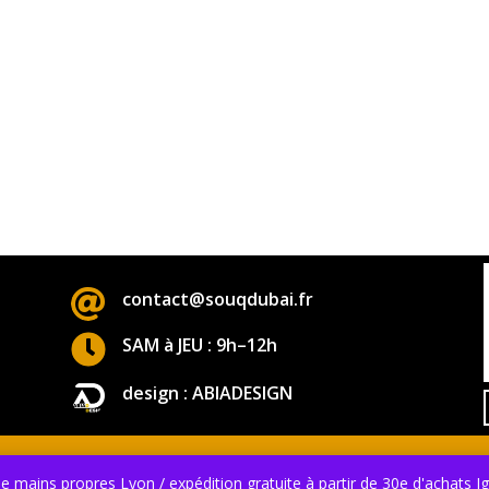

contact@souqdubai.fr

SAM à JEU : 9h–12h
design : ABIADESIGN
Copyright © 2024 . Tous droits réservés . design : ABIAD DESIG
e mains propres Lyon / expédition gratuite à partir de 30e d'achats
I