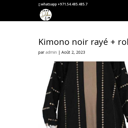
whatsapp +971.54.485.485.7
Kimono noir rayé + r
par
admin
|
Août 2, 2023