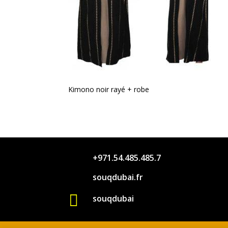
Kimono noir rayé + robe
+971.54.485.485.7
souqdubai.fr

souqdubai