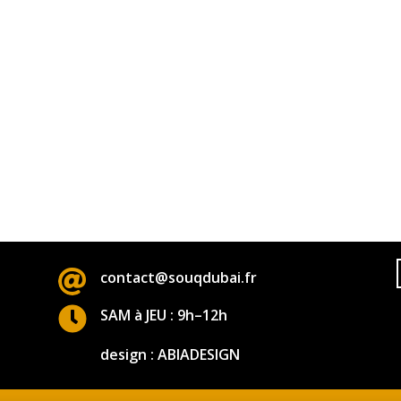

contact@souqdubai.fr

SAM à JEU : 9h–12h
design : ABIADESIGN