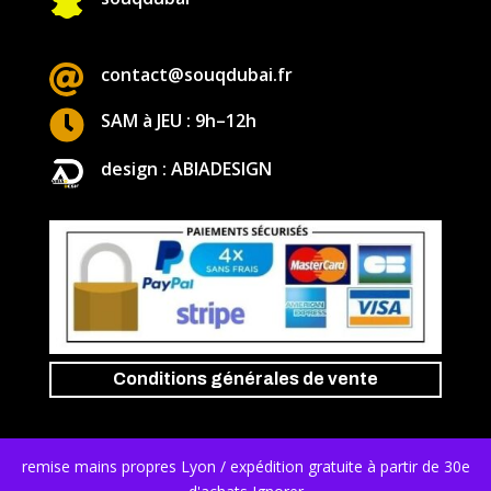


contact@souqdubai.fr

SAM à JEU : 9h–12h
design : ABIADESIGN
Conditions générales de vente
remise mains propres Lyon / expédition gratuite à partir de 30e
Copyright © 2024 . Tous droits réservés . design : ABIAD DESIGN