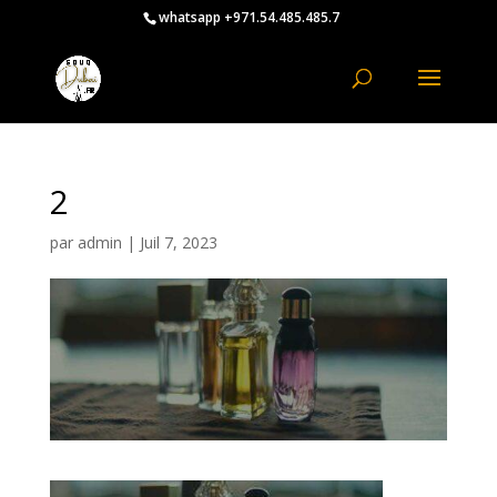
whatsapp +971.54.485.485.7
2
par
admin
|
Juil 7, 2023