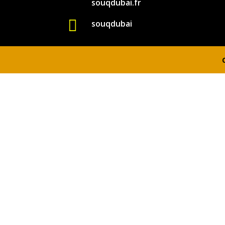
souqdubai.fr

souqdubai